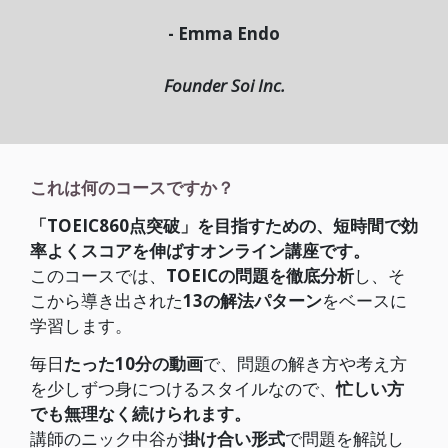
- Emma Endo
Founder Soi Inc.
これは何のコースですか？
「TOEIC860点突破」を目指すための、短時間で効
率よくスコアを伸ばすオンライン講座です。
このコースでは、
TOEICの問題を徹底分析
し、そ
こから導き出された
13の解法パターン
をベースに
学習します。
毎日
たった10分の動画
で、問題の解き方や考え方
を少しずつ身につけるスタイルなので、
忙しい方
でも無理なく続けられます。
講師のニック中谷が
掛け合い形式
で問題を解説し