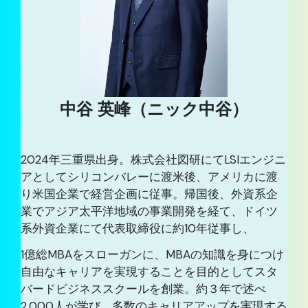
中谷 英峰（ニック中谷）
2024年三重県出身。株式会社図研にてLSIエンジニ
アとしてシリコンバレーに渡米後、アメリカに渡
り米国企業で経営企画に従事。帰国後、外資系企
業でアジア太平洋地域の事業開発を経て、ドイツ
系外資企業にて代表取締役に約10年従事し、
1億総MBAをスローガンに、MBAの知識を身につけ
自由なキャリアを実現することを目的として
スタ
バードビジネススクールを創業。約３年で述べ
2,000人が学び、多数のキャリアアップを実現する